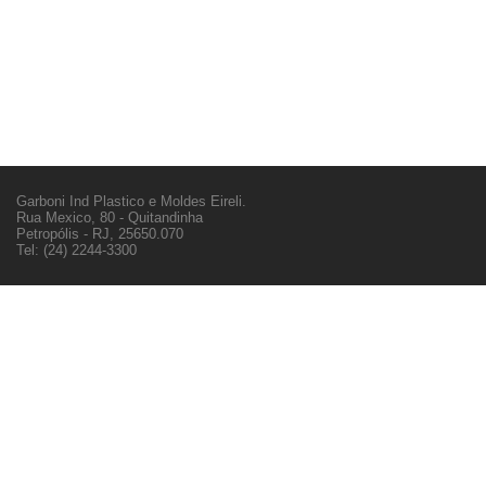
Garboni Ind Plastico e Moldes Eireli.
Rua Mexico, 80 - Quitandinha
Petropólis - RJ, 25650.070
Tel: (24) 2244-3300