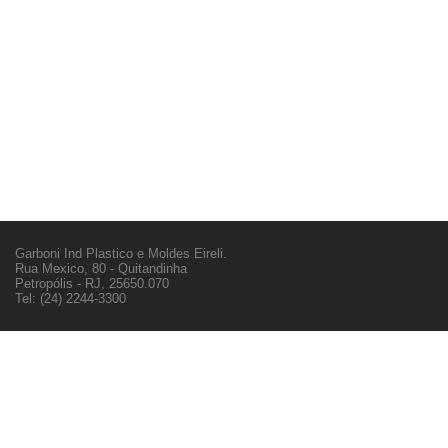
Garboni Ind Plastico e Moldes Eireli.
Rua Mexico, 80 - Quitandinha
Petropólis - RJ, 25650.070
Tel: (24) 2244-3300