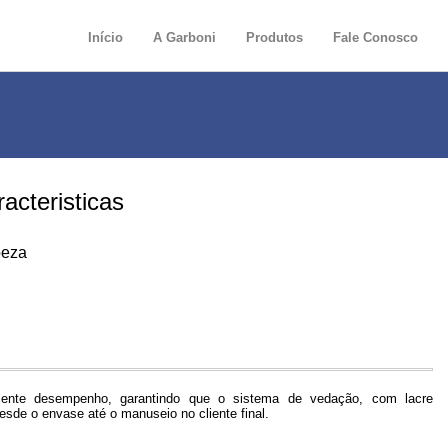
Início
A Garboni
Produtos
Fale Conosco
acteristicas
peza
ente desempenho, garantindo que o sistema de vedação, com lacre
 desde o envase até o manuseio no cliente final.